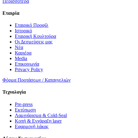
Περισσότερα
Εταιρία
Εταιρικό Προφίλ
Ιστορικό
Εταιρική Κουλτούρα
Οι Δεσμεύσεις μας
Νέα
Καριέρα
Media
Επικοινωνία
Privacy Policy
Φόρμα Προτάσεων / Καταγγελιών
Τεχνολογία
Pre-press
Εκτύπωση
Λαμινάρισμα & Cold-Seal
Κοπή & Εγχάραξη laser
Εφαρμογή λάκας