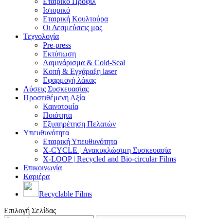
Εταιρικό Προφίλ
Ιστορικό
Εταιρική Κουλτούρα
Οι Δεσμεύσεις μας
Τεχνολογία
Pre-press
Εκτύπωση
Λαμινάρισμα & Cold-Seal
Κοπή & Εγχάραξη laser
Εφαρμογή λάκας
Λύσεις Συσκευασίας
Προστιθέμενη Αξία
Καινοτομία
Ποιότητα
Εξυπηρέτηση Πελατών
Υπευθυνότητα
Εταιρική Υπευθυνότητα
X-CYCLE | Ανακυκλώσιμη Συσκευασία
X-LOOP | Recycled and Bio-circular Films
Επικοινωνία
Καριέρα
Recyclable Films
Επιλογή Σελίδας