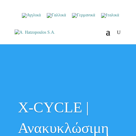
X-CYCLE |
Ανακυκλώσιμη