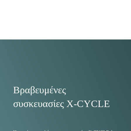
zipper, βαλβίδες, πώματα, κ.α.
Βραβευμένες
συσκευασίες X-CYCLE