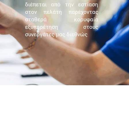
διέπεται από την εστίαση
στον πελάτη παρέχοντας
σταθερά κορυφαία
εξυπηρέτηση στους
συνεργάτες μας διεθνώς