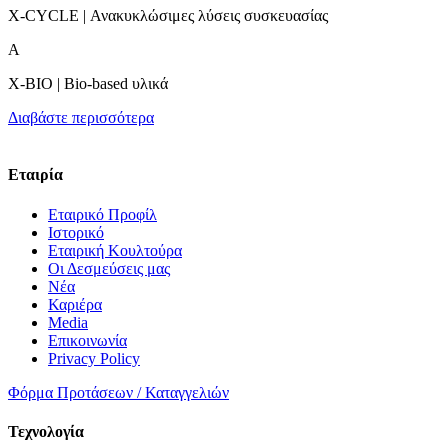
X-CYCLE | Ανακυκλώσιμες λύσεις συσκευασίας
A
X-BIO | Bio-based υλικά
Διαβάστε περισσότερα
Εταιρία
Εταιρικό Προφίλ
Ιστορικό
Εταιρική Κουλτούρα
Οι Δεσμεύσεις μας
Νέα
Καριέρα
Media
Επικοινωνία
Privacy Policy
Φόρμα Προτάσεων / Καταγγελιών
Τεχνολογία