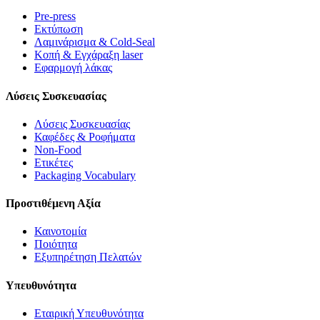
Pre-press
Εκτύπωση
Λαμινάρισμα & Cold-Seal
Κοπή & Εγχάραξη laser
Εφαρμογή λάκας
Λύσεις Συσκευασίας
Λύσεις Συσκευασίας
Καφέδες & Ροφήματα
Non-Food
Ετικέτες
Packaging Vocabulary
Προστιθέμενη Αξία
Καινοτομία
Ποιότητα
Εξυπηρέτηση Πελατών
Υπευθυνότητα
Εταιρική Υπευθυνότητα