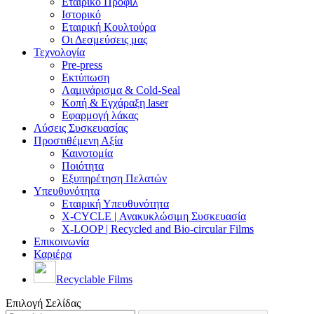
Εταιρικό Προφίλ
Ιστορικό
Εταιρική Κουλτούρα
Οι Δεσμεύσεις μας
Τεχνολογία
Pre-press
Εκτύπωση
Λαμινάρισμα & Cold-Seal
Κοπή & Εγχάραξη laser
Εφαρμογή λάκας
Λύσεις Συσκευασίας
Προστιθέμενη Αξία
Καινοτομία
Ποιότητα
Εξυπηρέτηση Πελατών
Υπευθυνότητα
Εταιρική Υπευθυνότητα
X-CYCLE | Ανακυκλώσιμη Συσκευασία
X-LOOP | Recycled and Bio-circular Films
Επικοινωνία
Καριέρα
Recyclable Films
Επιλογή Σελίδας