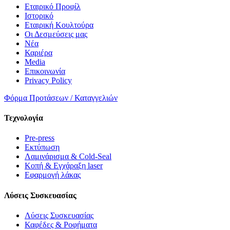
Εταιρικό Προφίλ
Ιστορικό
Εταιρική Κουλτούρα
Οι Δεσμεύσεις μας
Νέα
Καριέρα
Media
Επικοινωνία
Privacy Policy
Φόρμα Προτάσεων / Καταγγελιών
Τεχνολογία
Pre-press
Εκτύπωση
Λαμινάρισμα & Cold-Seal
Κοπή & Εγχάραξη laser
Εφαρμογή λάκας
Λύσεις Συσκευασίας
Λύσεις Συσκευασίας
Καφέδες & Ροφήματα