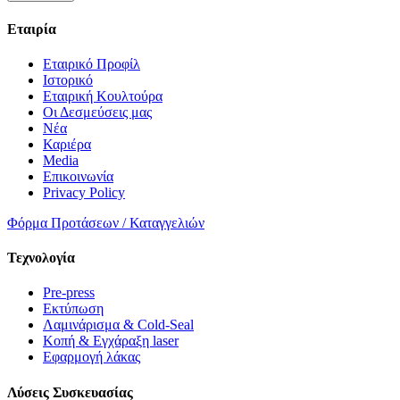
Εταιρία
Εταιρικό Προφίλ
Ιστορικό
Εταιρική Κουλτούρα
Οι Δεσμεύσεις μας
Νέα
Καριέρα
Media
Επικοινωνία
Privacy Policy
Φόρμα Προτάσεων / Καταγγελιών
Τεχνολογία
Pre-press
Εκτύπωση
Λαμινάρισμα & Cold-Seal
Κοπή & Εγχάραξη laser
Εφαρμογή λάκας
Λύσεις Συσκευασίας