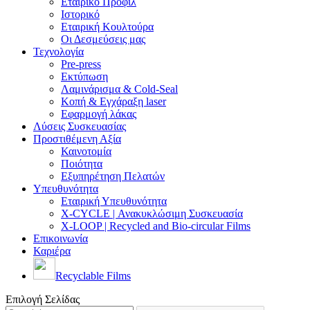
Εταιρικό Προφίλ
Ιστορικό
Εταιρική Κουλτούρα
Οι Δεσμεύσεις μας
Τεχνολογία
Pre-press
Εκτύπωση
Λαμινάρισμα & Cold-Seal
Κοπή & Εγχάραξη laser
Εφαρμογή λάκας
Λύσεις Συσκευασίας
Προστιθέμενη Αξία
Καινοτομία
Ποιότητα
Εξυπηρέτηση Πελατών
Υπευθυνότητα
Εταιρική Υπευθυνότητα
X-CYCLE | Ανακυκλώσιμη Συσκευασία
X-LOOP | Recycled and Bio-circular Films
Επικοινωνία
Καριέρα
Recyclable Films
Επιλογή Σελίδας