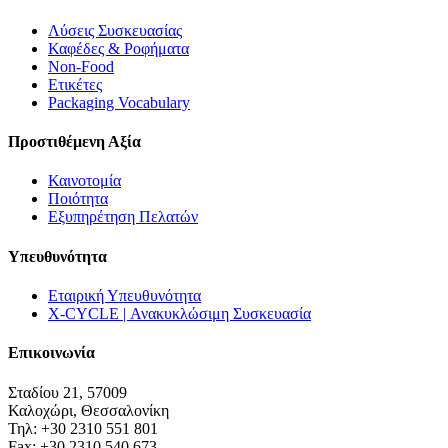
Λύσεις Συσκευασίας
Καφέδες & Ροφήματα
Non-Food
Ετικέτες
Packaging Vocabulary
Προστιθέμενη Αξία
Καινοτομία
Ποιότητα
Εξυπηρέτηση Πελατών
Υπευθυνότητα
Εταιρική Υπευθυνότητα
X-CYCLE | Ανακυκλώσιμη Συσκευασία
Επικοινωνία
Σταδίου 21, 57009
Καλοχώρι, Θεσσαλονίκη
Τηλ: +30 2310 551 801
Fax: +30 2310 540 673