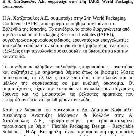
Η Α. Χατζόπουλος Α.Ε. συμμετείχε στην 24η IAPRI World Packaging
Conference.
Η Α. Χατζόπουλος Α.Ε. συμμετείχε στην 24η World Packaging
Conference IAPRI, που πραγματοποιήθηκε τον Ιούνιο στη
Βαλένθια της Ισπανίας. Το συνέδριο, το οποίο διοργανώνεται από
την Association of Packaging Research Institutes (IAPRI),
συγκέντρωσε κορυφαίους ειδικούς, ερευνητές και επαγγελματίες
του κλάδου από όλο τον κόσμο για να συζητήσουν τις τελευταίες
εξελίξεις στην τεχνολογία συσκευασιών, τη βιωσιμότητα και την
καινοτομία.
Το συνέδριο περιλάμβανε πολυάριθμες παρουσιάσεις, εργαστήρια
και συζητήσεις με σημαντικά θέματα όπως οι βιώσιμες λύσεις
συσκευασίας, οι εξελίξεις στην επιστήμη των υλικών και το
μέλλον της συσκευασίας σε μια κυκλική οικονομία. Οι
συμμετέχοντες είχαν την ευκαιρία να ανακαλύψουν σύγχρονες
έρευνες και να μοιραστούν τις βέλτιστες πρακτικές που
εφαρμόζουν ώστε να προωθήσουν τον κλάδο.
Κατά την διάρκεια του συνεδρίου η Δρ. Δήμητρα Καψημάλη,
Διευθύντρια Ανάπτυξης Μελανιών & Κολλών στην Α.
Χατζόπουλος Α.Ε., πραγματοποίησε μια εμπεριστατωμένη
παρουσίαση με θέμα ” Flexible Packaging Design – Recyclable
Solutions”. Η Δρ. Καψημάλη τόνισε την αφοσίωση της εταιρείας