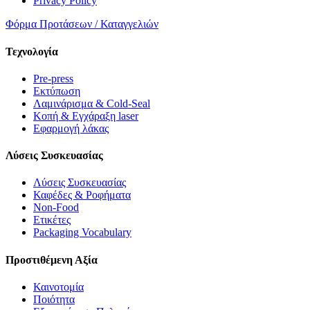
Privacy Policy
Φόρμα Προτάσεων / Καταγγελιών
Τεχνολογία
Pre-press
Εκτύπωση
Λαμινάρισμα & Cold-Seal
Κοπή & Εγχάραξη laser
Εφαρμογή λάκας
Λύσεις Συσκευασίας
Λύσεις Συσκευασίας
Καφέδες & Ροφήματα
Non-Food
Ετικέτες
Packaging Vocabulary
Προστιθέμενη Αξία
Καινοτομία
Ποιότητα