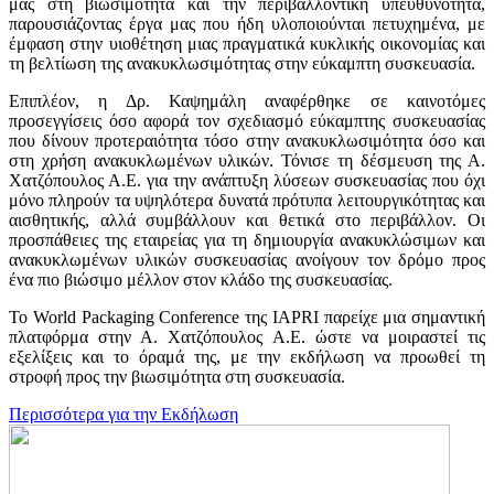
μας στη βιωσιμότητα και την περιβαλλοντική υπευθυνότητα,
παρουσιάζοντας έργα μας που ήδη υλοποιούνται πετυχημένα, με
έμφαση στην υιοθέτηση μιας πραγματικά κυκλικής οικονομίας και
τη βελτίωση της ανακυκλωσιμότητας στην εύκαμπτη συσκευασία.
Επιπλέον, η Δρ. Καψημάλη αναφέρθηκε σε καινοτόμες
προσεγγίσεις όσο αφορά τον σχεδιασμό εύκαμπτης συσκευασίας
που δίνουν προτεραιότητα τόσο στην ανακυκλωσιμότητα όσο και
στη χρήση ανακυκλωμένων υλικών. Τόνισε τη δέσμευση της Α.
Χατζόπουλος Α.Ε. για την ανάπτυξη λύσεων συσκευασίας που όχι
μόνο πληρούν τα υψηλότερα δυνατά πρότυπα λειτουργικότητας και
αισθητικής, αλλά συμβάλλουν και θετικά στο περιβάλλον. Οι
προσπάθειες της εταιρείας για τη δημιουργία ανακυκλώσιμων και
ανακυκλωμένων υλικών συσκευασίας ανοίγουν τον δρόμο προς
ένα πιο βιώσιμο μέλλον στον κλάδο της συσκευασίας.
Το World Packaging Conference της IAPRI παρείχε μια σημαντική
πλατφόρμα στην Α. Χατζόπουλος Α.Ε. ώστε να μοιραστεί τις
εξελίξεις και το όραμά της, με την εκδήλωση να προωθεί τη
στροφή προς την βιωσιμότητα στη συσκευασία.
Περισσότερα για την Εκδήλωση