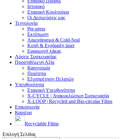
Εταιρικό Προφίλ
Ιστορικό
Εταιρική Κουλτούρα
Οι Δεσμεύσεις μας
Τεχνολογία
Pre-press
Εκτύπωση
Λαμινάρισμα & Cold-Seal
Κοπή & Εγχάραξη laser
Εφαρμογή λάκας
Λύσεις Συσκευασίας
Προστιθέμενη Αξία
Καινοτομία
Ποιότητα
Εξυπηρέτηση Πελατών
Υπευθυνότητα
Εταιρική Υπευθυνότητα
X-CYCLE | Ανακυκλώσιμη Συσκευασία
X-LOOP | Recycled and Bio-circular Films
Επικοινωνία
Καριέρα
Recyclable Films
Επιλογή Σελίδας