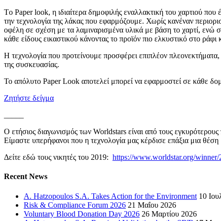
Tο Paper look, η ιδιαίτερα δημοφιλής εναλλακτική του χαρτιού που 
την τεχνολογία της λάκας που εφαρμόζουμε. Χωρίς κανέναν περιορισ
οφέλη σε σχέση με τα λαμιναρισμένα υλικά με βάση το χαρτί, ενώ σ
κάθε είδους εικαστικού κάνοντας το προϊόν πιο ελκυστικό στο ράφι
Η τεχνολογία που προτείνουμε προσφέρει επιπλέον πλεονεκτήματα, 
της συσκευασίας.
Το απόλυτο Paper Look αποτελεί μπορεί να εφαρμοστεί σε κάθε δομ
Ζητήστε δείγμα
_____
Ο ετήσιος διαγωνισμός των Worldstars είναι από τους εγκυρότερου
Είμαστε υπερήφανοι που η τεχνολογία μας κέρδισε επάξια μια θέσ
Δείτε εδώ τους νικητές του 2019:
https://www.worldstar.org/winner/
Recent News
A. Hatzopoulos S.A. Takes Action for the Environment
10 Ιου
Risk & Compliance Forum 2026
21 Μαΐου 2026
Voluntary Blood Donation Day 2026
26 Μαρτίου 2026