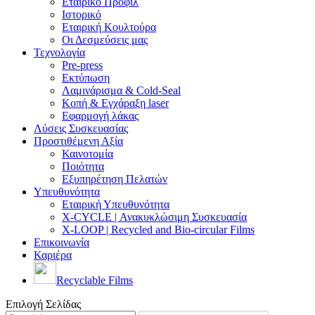
Εταιρικό Προφίλ
Ιστορικό
Εταιρική Κουλτούρα
Οι Δεσμεύσεις μας
Τεχνολογία
Pre-press
Εκτύπωση
Λαμινάρισμα & Cold-Seal
Κοπή & Εγχάραξη laser
Εφαρμογή λάκας
Λύσεις Συσκευασίας
Προστιθέμενη Αξία
Καινοτομία
Ποιότητα
Εξυπηρέτηση Πελατών
Υπευθυνότητα
Εταιρική Υπευθυνότητα
X-CYCLE | Ανακυκλώσιμη Συσκευασία
X-LOOP | Recycled and Bio-circular Films
Επικοινωνία
Καριέρα
Recyclable Films
Επιλογή Σελίδας