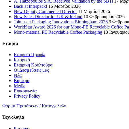
A. Hatzopoulos S.A. Received Validation by the SBTi
17 Μαρ
Back at Interpack!
16 Μαρτίου 2026
New Deputy Commercial Director
11 Μαρτίου 2026
New Sales Director for UK & Ireland
10 Φεβρουαρίου 2026
Join us at Packaging Innovations Birmingham 2026
9 Φεβρουα
WorldStar Award 2026 for our Mono-PE Recyclable Coffee P
Mono-material PE Recyclable Coffee Packaging
13 Ιανουαρίο
Εταιρία
Εταιρικό Προφίλ
Ιστορικό
Εταιρική Κουλτούρα
Οι Δεσμεύσεις μας
Νέα
Καριέρα
Media
Επικοινωνία
Privacy Policy
Φόρμα Προτάσεων / Καταγγελιών
Τεχνολογία
Pre-press