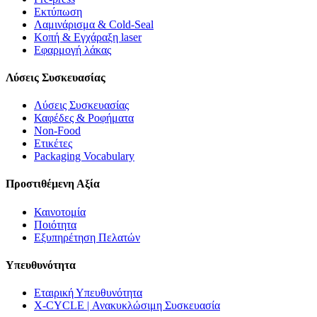
Εκτύπωση
Λαμινάρισμα & Cold-Seal
Κοπή & Εγχάραξη laser
Εφαρμογή λάκας
Λύσεις Συσκευασίας
Λύσεις Συσκευασίας
Καφέδες & Ροφήματα
Non-Food
Ετικέτες
Packaging Vocabulary
Προστιθέμενη Αξία
Καινοτομία
Ποιότητα
Εξυπηρέτηση Πελατών
Υπευθυνότητα
Εταιρική Υπευθυνότητα
X-CYCLE | Ανακυκλώσιμη Συσκευασία