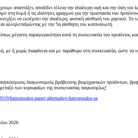
έχουμε αναπτύξει, αποδίδει τέλεια την ιδιαίτερη υφή και την όψη του
μό στη δομή ή τις ιδιότητες φραγμού για την προστασία του προϊόντο
υνεχίζει να εκπέμπει την ιδιαίτερη, φυσική αίσθησή του χαρτιού. Το
 και αλληλεπιδρώντας με την 5η αίσθηση του καταναλωτή.
όπως μέγιστη παραγωγικότητα κατά τη συσκευασία του προϊόντος και
ή, με ή χωρίς διαφάνεια και με παράθυρο στη συσκευασία, ώστε να υ
ς παγκόσμιους διαγωνισμούς βράβευσης βιομηχανικών προϊόντων, βραβ
η μεταξύ των κορυφαίων της συσκευασίας παγκοσμίως!
2019/hatzopoulos-paper-alternative-hatzopoulos-sa
λίου 2026