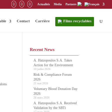
Actualités
Media
Partners
able
Contact
Carrière
Films recyclables
Recent News
A. Hatzopoulos S.A. Takes
Action for the Environment
10 juillet 2026
Risk & Compliance Forum
2026
21 mai 2026
alons
Voluntary Blood Donation Day
2026
26 mars 2026
A. Hatzopoulos S.A. Received
Validation by the SBTi
17 mars 2026