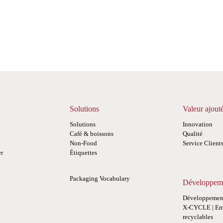
Solutions
Valeur ajout
Solutions
Innovation
Café & boissons
Qualité
Non-Food
Service Client
er
Étiquettes
Packaging Vocabulary
Développeme
Développement
X-CYCLE | Em
recyclables