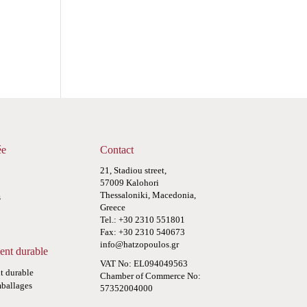
ée
Contact
21, Stadiou street,
57009 Kalohori
Thessaloniki, Macedonia,
s
Greece
Tel.: +30 2310 551801
Fax: +30 2310 540673
info@hatzopoulos.gr
nt durable
VAT No: EL094049563
 durable
Chamber of Commerce No:
ballages
57352004000