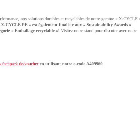
performance, nos solutions durables et recyclables de notre gamme « X-CYCLE 
«
X-CYCLE PE » est également finaliste aux « Sustainability Awards »
tégorie « Emballage recyclable »!
Visitez notre stand pour discuter avec notre
.fachpack.de/voucher
en utilisant notre e-code A409960.