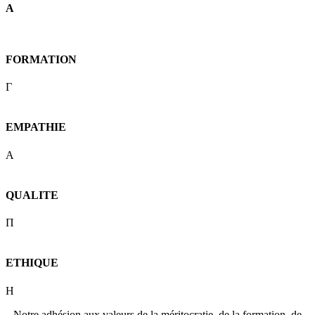
A
FORMATION
Γ
EMPATHIE
A
QUALITE
Π
ETHIQUE
H
Notre adhésion aux valeurs de la méritocratie, de la formation, de