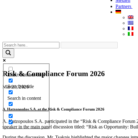
Medien
Partners
Risk & Compliance Forum 2026
Exact matches only
Search in title
Mai 21, 2026
Search in content
A. Hatzopoulos S.A. at the Risk & Compliance Forum 2026
A. Hatzopoulos S.A. participated in the “Risk & Compliance Forum 
speaker in the main panel discussion titled: “Risk as Opportunity: Bui
During the discussion, Mr. Tsaknis highlighted the major changes in