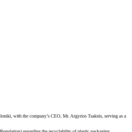
niki, with the company’s CEO, Mr. Argyrios Tsaknis, serving as a
ulation) regarding the recyclability of plastic packaging,