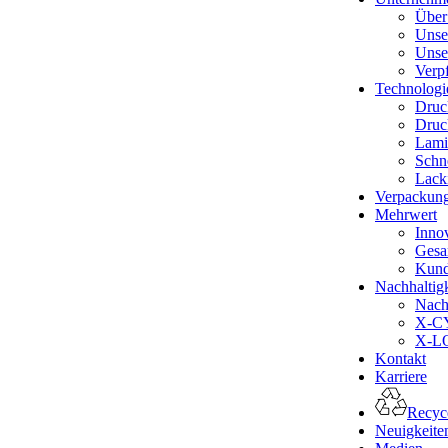
Über
Unse
Unse
Verp
Technologi
Druc
Druc
Lami
Schn
Lack
Verpackun
Mehrwert
Inno
Gesa
Kund
Nachhaltigk
Nachh
X-CY
X-LO
Kontakt
Karriere
Recyce
Neuigkeite