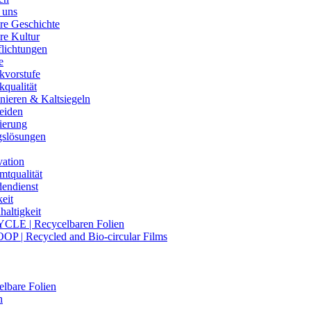
 uns
re Geschichte
re Kultur
flichtungen
e
kvorstufe
kqualität
nieren & Kaltsiegeln
eiden
ierung
gslösungen
vation
mtqualität
endienst
eit
altigkeit
CLE | Recycelbaren Folien
OP | Recycled and Bio-circular Films
lbare Folien
n