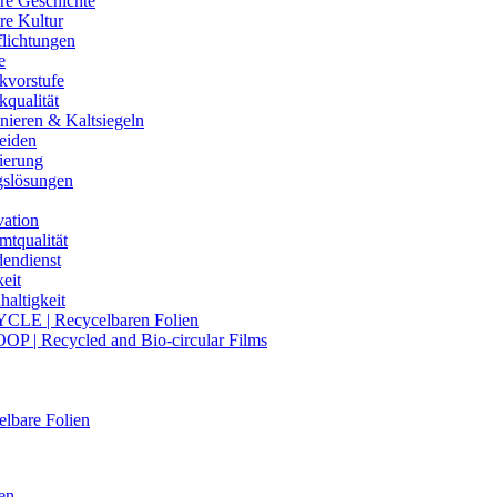
re Geschichte
re Kultur
flichtungen
e
kvorstufe
kqualität
nieren & Kaltsiegeln
eiden
ierung
gslösungen
vation
mtqualität
endienst
eit
altigkeit
CLE | Recycelbaren Folien
OP | Recycled and Bio-circular Films
lbare Folien
en