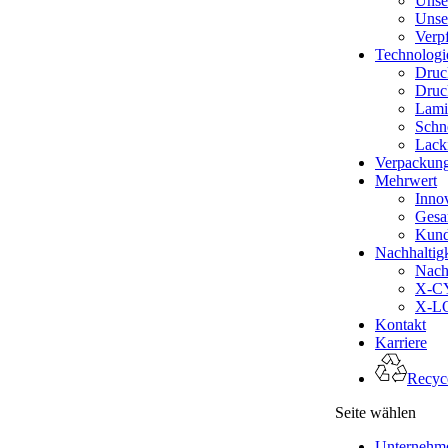
Unse
Unse
Verp
Technologi
Druc
Druc
Lami
Schn
Lack
Verpackun
Mehrwert
Inno
Gesa
Kund
Nachhaltigk
Nachh
X-CY
X-LO
Kontakt
Karriere
Recyce
Seite wählen
Unternehm