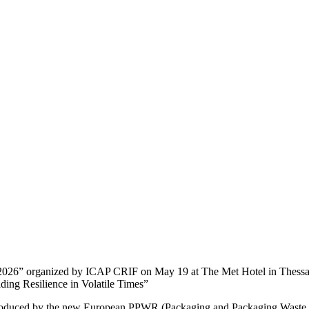
2026” organized by ICAP CRIF on May 19 at The Met Hotel in Thessalo
lding Resilience in Volatile Times”
troduced by the new European PPWR (Packaging and Packaging Waste Reg