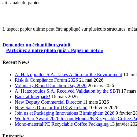
artisanale du papier.
L’aspect papier ultime peut être appliqué sur plusieurs structures, mé
–
Demandez un échantillon gratuit
–
Participez a notre photo quiz « Paper or not? »
Recent News
A. Hatzopoulos S.A. Takes Action for the Environment
10 juil
Risk & Compliance Forum 2026
21 mai 2026
Voluntary Blood Donation Day 2026
26 mars 2026
A. Hatzopoulos S.A. Received Validation by the SBTi
17 mars
Back at Interpack!
16 mars 2026
New Deputy Commercial Director
11 mars 2026
New Sales Director for UK & Ireland
10 février 2026
Join us at Packaging Innovations Birmingham 2026
9 février 2
WorldStar Award 2026 for our Mono-PE Recyclable Coffee P
Mono-material PE Recyclable Coffee Packaging
13 janvier 20
Entreprise