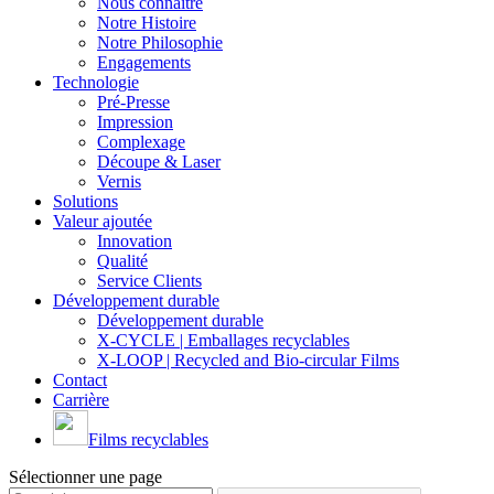
Nous connaître
Notre Histoire
Notre Philosophie
Engagements
Technologie
Pré-Presse
Impression
Complexage
Découpe & Laser
Vernis
Solutions
Valeur ajoutée
Innovation
Qualité
Service Clients
Développement durable
Développement durable
X-CYCLE | Emballages recyclables
X-LOOP | Recycled and Bio-circular Films
Contact
Carrière
Films recyclables
Sélectionner une page